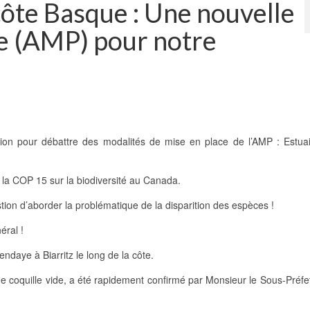
1
2
3
côte Basque : Une nouvelle
e (AMP) pour notre
n pour débattre des modalités de mise en place de l’AMP : Estuai
 la COP 15 sur la biodiversité au Canada.
estion d’aborder la problématique de la disparition des espèces !
éral !
ndaye à Biarritz le long de la côte.
e coquille vide, a été rapidement confirmé par Monsieur le Sous-Préfet 