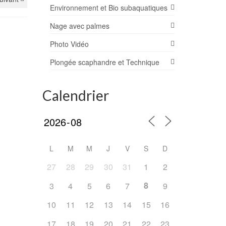
Environnement et Bio subaquatiques
Nage avec palmes
Photo Vidéo
Plongée scaphandre et Technique
Calendrier
L
M
M
J
V
S
D
27
28
29
30
31
1
2
8
3
4
5
6
7
9
10
11
12
13
14
15
16
17
18
19
20
21
22
23