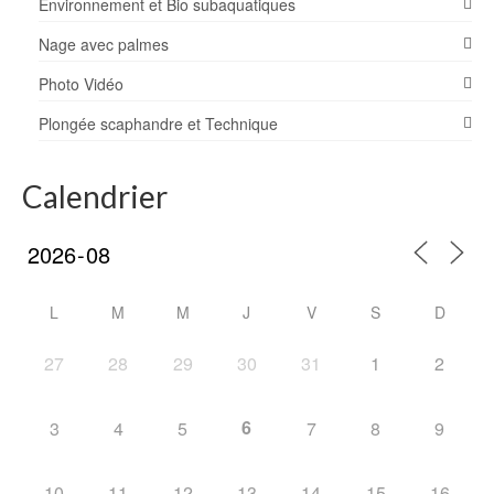
Environnement et Bio subaquatiques
Nage avec palmes
Photo Vidéo
Plongée scaphandre et Technique
Calendrier
L
M
M
J
V
S
D
27
28
29
30
31
1
2
6
3
4
5
7
8
9
10
11
12
13
14
15
16