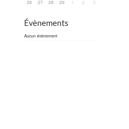
26
27
28
29
1
3
2
en
Évènements
Aucun évènement
19
MAR 2023
e
aie de
age
mme
de la