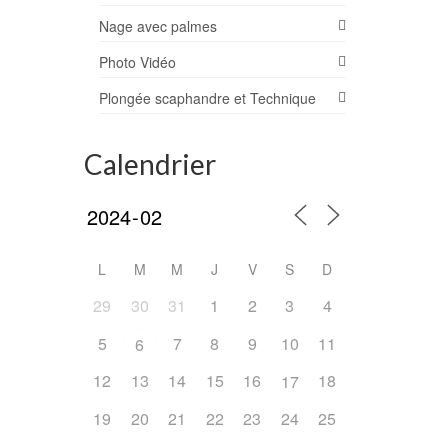
al
s-
Nage avec palmes
 suite
Photo Vidéo
Plongée scaphandre et Technique
Calendrier
4
L
M
M
J
V
S
D
OCT 2023
29
30
31
1
2
3
4
5
7
8
9
10
11
6
ek end
12
13
14
15
16
18
17
caux
19
20
21
22
23
24
25