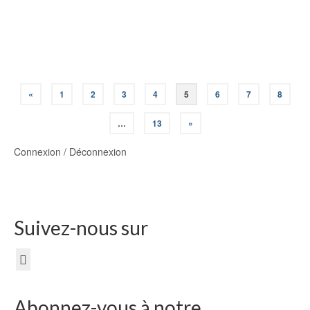
Flyers Formation PSE1-2022
«
1
2
3
4
5
6
7
8
…
13
»
Connexion / Déconnexion
Suivez-nous sur
Abonnez-vous à notre