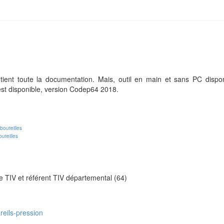
1
2
3
ntient toute la documentation. Mais, outil en main et sans PC dispo
est disponible, version Codep64 2018.
uteilles
 TIV et référent TIV départemental (64)
reils-pression