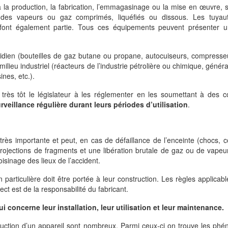
à la production, la fabrication, l’emmagasinage ou la mise en œuvre,
 des vapeurs ou gaz comprimés, liquéfiés ou dissous. Les tuyaut
 font également partie. Tous ces équipements peuvent présenter u
idien (bouteilles de gaz butane ou propane, autocuiseurs, compresseu
 milieu industriel (réacteurs de l’industrie pétrolière ou chimique, génér
ines, etc.).
rès tôt le législateur à les réglementer en les soumettant à des co
rveillance régulière durant leurs périodes d’utilisation
.
très importante et peut, en cas de défaillance de l’enceinte (chocs, c
projections de fragments et une libération brutale de gaz ou de vapeurs
sinage des lieux de l’accident.
 particulière doit être portée à leur construction. Les règles applicabl
ect est de la responsabilité du fabricant.
i concerne leur installation, leur utilisation et leur maintenance.
uction d’un appareil sont nombreux. Parmi ceux-ci on trouve les ph