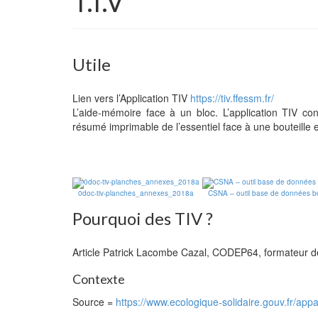
T.I.V
Utile
Lien vers l’Application TIV
https://tiv.ffessm.fr/
L’aide-mémoire face à un bloc. L’application TIV co
résumé imprimable de l’essentiel face à une bouteille 
0doc-tiv-planches_annexes_2018a
CSNA – outil base de données bo
Pourquoi des TIV ?
Article Patrick Lacombe Cazal, CODEP64, formateur de
Contexte
Source =
https://www.ecologique-solidaire.gouv.fr/appa