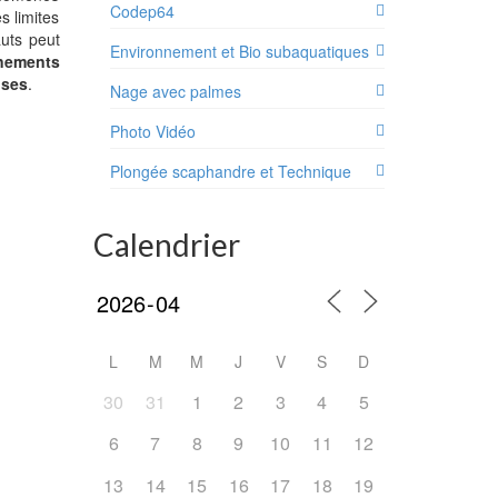
Codep64
s limites
auts peut
Environnement et Bio subaquatiques
énements
uses
.
Nage avec palmes
Photo Vidéo
Plongée scaphandre et Technique
Calendrier
L
M
M
J
V
S
D
30
31
1
2
3
4
5
6
7
8
9
10
11
12
13
14
15
16
17
18
19