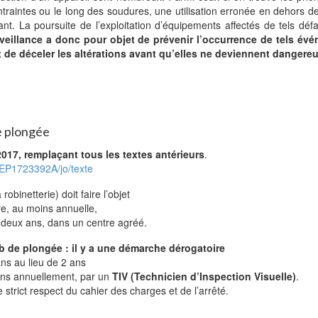
ntraintes ou le long des soudures, une utilisation erronée en dehors de
t. La poursuite de l’exploitation d’équipements affectés de tels déf
veillance a donc pour objet de prévenir l’occurrence de tels év
t de déceler les altérations avant qu’elles ne deviennent dangere
de plongée
017, remplaçant tous les textes antérieurs
.
TREP1723392A/jo/texte
obinetterie) doit faire l’objet
re, au moins annuelle,
s deux ans, dans un centre agréé.
ub de plongée : il y a une démarche dérogatoire
 ans au lieu de 2 ans
oins annuellement, par un
TIV (Technicien d’Inspection Visuelle)
.
strict respect du cahier des charges et de l’arrêté.