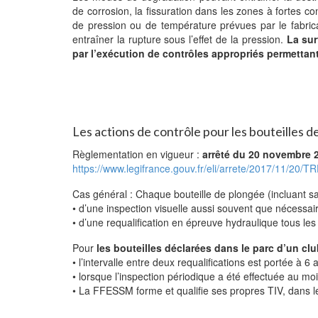
de corrosion, la fissuration dans les zones à fortes co
de pression ou de température prévues par le fabrican
entraîner la rupture sous l’effet de la pression.
La sur
par l’exécution de contrôles appropriés permettan
Les actions de contrôle pour les bouteilles 
Règlementation en vigueur :
arrêté du 20 novembre 2
https://www.legifrance.gouv.fr/eli/arrete/2017/11/20/
Cas général : Chaque bouteille de plongée (incluant sa r
• d’une inspection visuelle aussi souvent que nécessai
• d’une requalification en épreuve hydraulique tous le
Pour
les bouteilles déclarées dans le parc d’un cl
• l’intervalle entre deux requalifications est portée à 6
• lorsque l’inspection périodique a été effectuée au m
• La FFESSM forme et qualifie ses propres TIV, dans le 