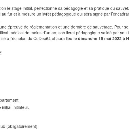
tion le stage initial, perfectionne sa pédagogie et sa pratique du sauve
pli au fur et à mesure un livret pédagogique qui sera signé par l’encadran
.
ne épreuve de réglementation et une dernière de sauvetage. Pour se
ificat médical de moins d’un an, son livret pédagogique validé par son t
isé à l’échelon du CoDep64 et aura lieu
le dimanche 15 mai 2022 à 
€
épartement,
nitial Initiateur.
ub (obligatoirement).