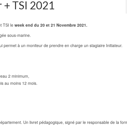
1
2
3
ur + TSI 2021
et TSI le
week end du 20 et 21 Novembre 2021.
ongée sous-marine.
 qui permet à un moniteur de prendre en charge un stagiaire Initiateur.
iveau 2 minimum,
is au moins 12 mois.
u département. Un livret pédagogique, signé par le responsable de la for