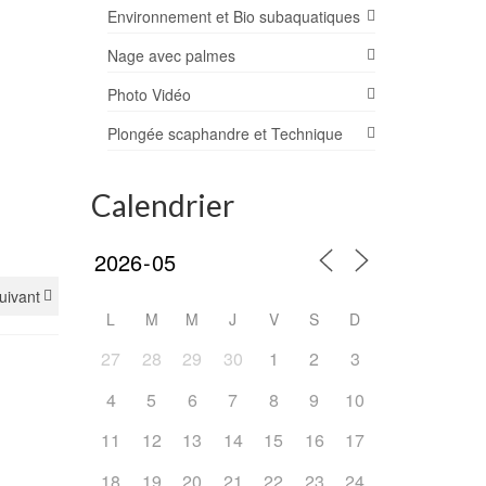
Environnement et Bio subaquatiques
Nage avec palmes
Photo Vidéo
Plongée scaphandre et Technique
Calendrier
suivant
L
M
M
J
V
S
D
27
28
29
30
1
2
3
4
5
6
7
8
9
10
11
12
13
14
15
16
17
18
19
20
21
22
23
24