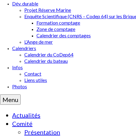
Dév. durable
Projet Réserve Marine
Enquête Scientifique (CNRS – Codep 64) sur les Briqu
Formation comptage
Zone de comptage
Calendrier des comptages
L’Ange de mer
Calendriers
Calendrier du CoDep64
Calendrier du bateau
Infos
Contact
Liens utiles
Photos
Menu
Actualités
Comité
Présentation