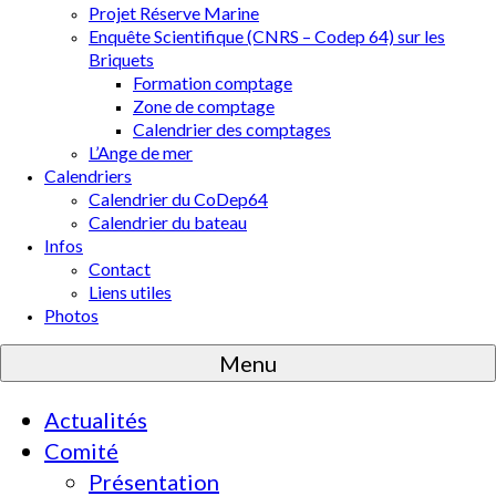
Projet Réserve Marine
Enquête Scientifique (CNRS – Codep 64) sur les
Briquets
Formation comptage
Zone de comptage
Calendrier des comptages
L’Ange de mer
Calendriers
Calendrier du CoDep64
Calendrier du bateau
Infos
Contact
Liens utiles
Photos
Menu
Actualités
Comité
Présentation