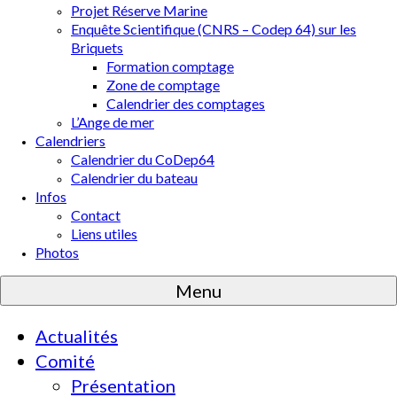
Projet Réserve Marine
Enquête Scientifique (CNRS – Codep 64) sur les
Briquets
Formation comptage
Zone de comptage
Calendrier des comptages
L’Ange de mer
Calendriers
Calendrier du CoDep64
Calendrier du bateau
Infos
Contact
Liens utiles
Photos
Menu
Actualités
Comité
Présentation