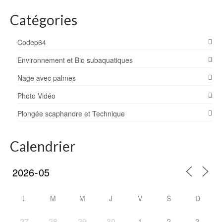
Catégories
Codep64
Environnement et Bio subaquatiques
Nage avec palmes
Photo Vidéo
Plongée scaphandre et Technique
Calendrier
L
M
M
J
V
S
D
27
28
29
30
1
2
3