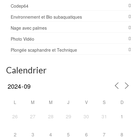
Codep64
Environnement et Bio subaquatiques
Nage avec palmes
Photo Vidéo
Plongée scaphandre et Technique
Calendrier
L
M
M
J
V
S
D
26
27
28
29
30
31
1
2
3
4
5
6
7
8